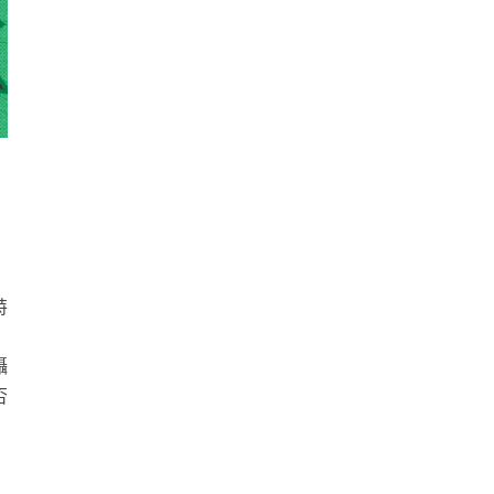
特
攝
否