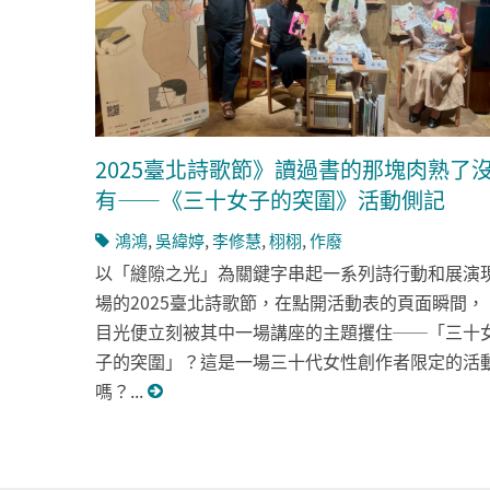
2025臺北詩歌節》讀過書的那塊肉熟了
有——《三十女子的突圍》活動側記
鴻鴻
,
吳緯婷
,
李修慧
,
栩栩
,
作廢
以「縫隙之光」為關鍵字串起一系列詩行動和展演
場的2025臺北詩歌節，在點開活動表的頁面瞬間，
目光便立刻被其中一場講座的主題攫住──「三十
子的突圍」？這是一場三十代女性創作者限定的活
嗎？...