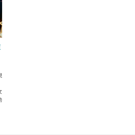
沒
現
女
動