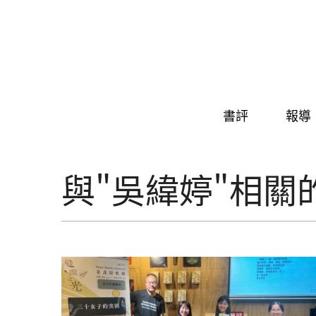
Skip to navigation
移至主內容
書評
報導
與"吳緯婷"相關