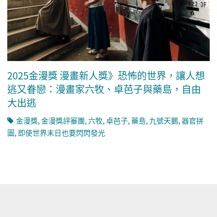
2025金漫獎 漫畫新人獎》恐怖的世界，讓人想
逃又眷戀：漫畫家六牧、卓芭子與藥島，自由
大出逃
金漫獎
,
金漫獎評審團
,
六牧
,
卓芭子
,
藥島
,
九號天鵝
,
器官拼
圖
,
即使世界末日也要閃閃發光