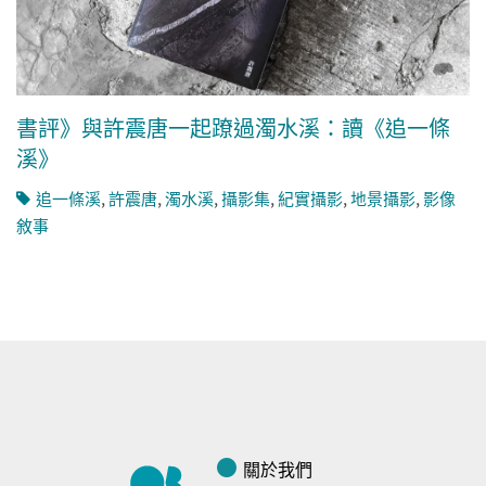
書評》與許震唐一起蹽過濁水溪：讀《追一條
溪》
追一條溪
,
許震唐
,
濁水溪
,
攝影集
,
紀實攝影
,
地景攝影
,
影像
敘事
關於我們