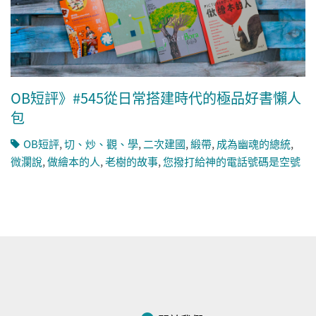
OB短評》#545從日常搭建時代的極品好書懶人
包
OB短評
,
切、炒、觀、學
,
二次建國
,
緞帶
,
成為幽魂的總統
,
微瀾說
,
做繪本的人
,
老樹的故事
,
您撥打給神的電話號碼是空號