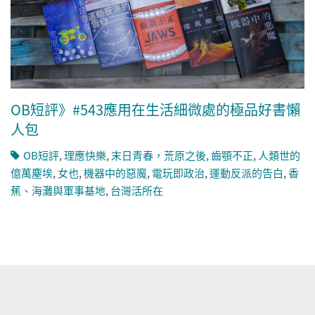
OB短評》#543應用在生活細微處的極品好書懶
人包
OB短評
,
理應快樂
,
末日青春，荒原之後
,
齒顎不正
,
人類世的
億萬塵埃
,
女也
,
機器中的惡魔
,
電玩即政治
,
運動反派的告白
,
香
蕉、海灘與軍事基地
,
台灣活所在