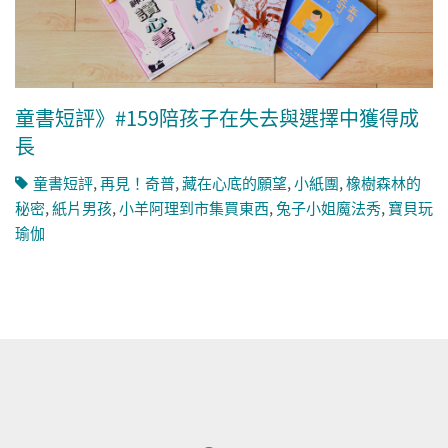
童書短評》#159陪孩子在失去與選擇中獲得成
長
童書短評
,
再見！奇普
,
藏在心底的願望
,
小紙團
,
橡樹森林的
秘密
,
紙片男孩
,
小羊阿理到市集買東西
,
兔子小姐魔法秀
,
寶貝玩
瑜伽