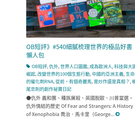
OB短評》#540細膩梳理世界的極品好書
懶人包
OB短評
,
仇外
,
世界人口圖鑑
,
成為歐洲人
,
科技與大
崛起
,
改變世界的100個生態行動
,
中國的亞洲主義
,
生命
的催化劑RNA
,
從前，有個奇麗馬
,
是炒作還是真相？
,
尾忠則的創作祕寶日記
●仇外 義和團、種族屠殺、英國脫歐、川普當選，
仇外情結的歷史 Of Fear and Strangers: A History
of Xenophobia 喬治．馬卡里（George...