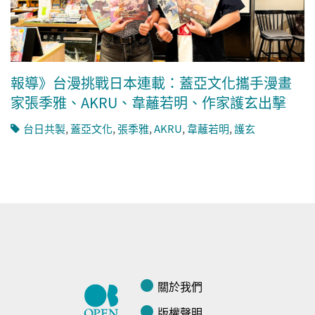
報導》台漫挑戰日本連載：蓋亞文化攜手漫畫
家張季雅、AKRU、韋蘺若明、作家護玄出擊
台日共製
,
蓋亞文化
,
張季雅
,
AKRU
,
韋蘺若明
,
護玄
關於我們
版權聲明