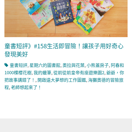
童書短評》#158生活即冒險！讓孩子用好奇心
發現美好
童書短評
,
星期六的圖書館
,
奧拉與花葉
,
小熊蓋房子
,
阿春和
1000棵櫻花樹
,
我的蠟筆
,
從前從前皇帝有座遊樂園2
,
爺爺，你
把故事講錯了！
,
開啟遠大夢想的工作圖鑑
,
海獺奧德的冒險旅
程
,
老師想起來了！