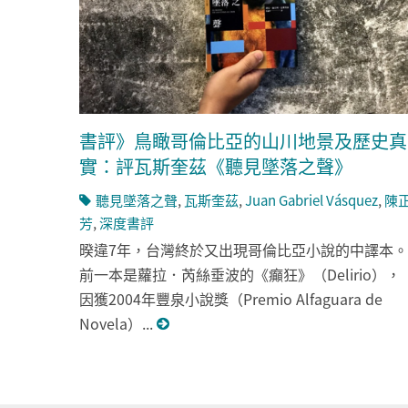
書評》鳥瞰哥倫比亞的山川地景及歷史真
實：評瓦斯奎茲《聽見墜落之聲》
聽見墜落之聲
,
瓦斯奎茲
,
Juan Gabriel Vásquez
,
陳
芳
,
深度書評
暌違7年，台灣終於又出現哥倫比亞小說的中譯本。
前一本是蘿拉．芮絲垂波的《癲狂》（Delirio），
因獲2004年豐泉小說獎（Premio Alfaguara de
Novela）...