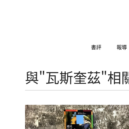
Skip to navigation
移至主內容
書評
報導
與"瓦斯奎茲"相