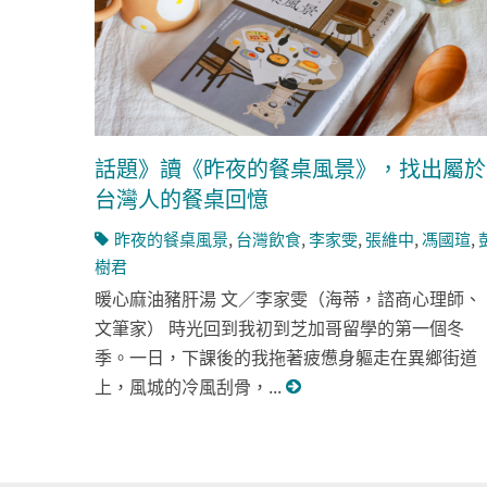
話題》讀《昨夜的餐桌風景》，找出屬於
台灣人的餐桌回憶
昨夜的餐桌風景
,
台灣飲食
,
李家雯
,
張維中
,
馮國瑄
,
樹君
暖心麻油豬肝湯 文／李家雯（海蒂，諮商心理師、
文筆家） 時光回到我初到芝加哥留學的第一個冬
季。一日，下課後的我拖著疲憊身軀走在異鄉街道
上，風城的冷風刮骨，...