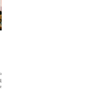
中
張
字