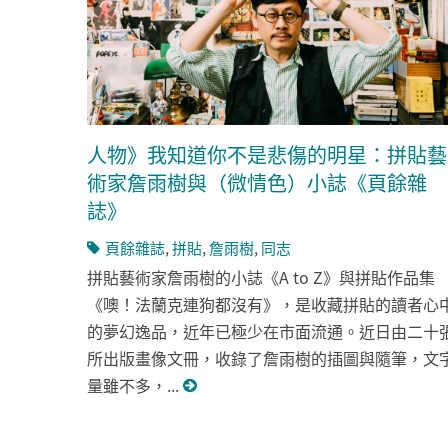
人物》我知道你不是悲傷的明星：拼貼藝
術家詹雨樹與（微情色）小誌《頁餘雜
誌》
頁餘雜誌
,
拼貼
,
詹雨樹
,
同志
拼貼藝術家詹雨樹的小誌《A to Z》與拼貼作品集
《噢！法蘭克連狗都沒有》，是收藏拼貼的讀者心
的夢幻逸品，近年已極少在市面流通。近日由二十
所出版畫像文冊，收錄了詹雨樹的插圖與隨筆，文
量雖不多，...