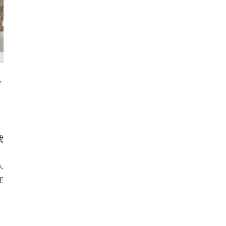
人
我
人
在