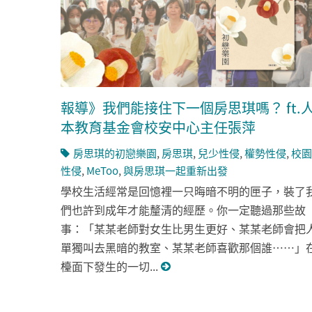
報導》我們能接住下一個房思琪嗎？ ft.
本教育基金會校安中心主任張萍
房思琪的初戀樂園
,
房思琪
,
兒少性侵
,
權勢性侵
,
校園
性侵
,
MeToo
,
與房思琪一起重新出發
學校生活經常是回憶裡一只晦暗不明的匣子，裝了
們也許到成年才能釐清的經歷。你一定聽過那些故
事：「某某老師對女生比男生更好、某某老師會把
單獨叫去黑暗的教室、某某老師喜歡那個誰……」
檯面下發生的一切...