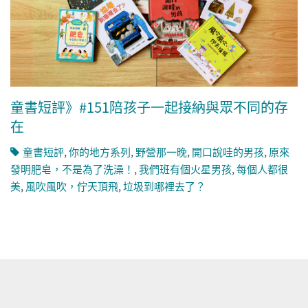
童書短評》#151陪孩子一起接納與眾不同的存
在
童書短評
,
你的地方系列
,
野營那一晚
,
開口說哇的男孩
,
原來
發明肥皂，不是為了洗澡！
,
我們班有個火星男孩
,
每個人都很
美
,
風吹風吹，佇天頂飛
,
垃圾到哪裡去了？