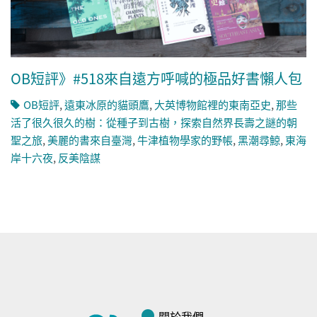
OB短評》#518來自遠方呼喊的極品好書懶人包
OB短評
,
遠東冰原的貓頭鷹
,
大英博物館裡的東南亞史
,
那些
活了很久很久的樹：從種子到古樹，探索自然界長壽之謎的朝
聖之旅
,
美麗的書來自臺灣
,
牛津植物學家的野帳
,
黑潮尋鯨
,
東海
岸十六夜
,
反美陰謀
關於我們