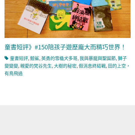
童書短評》#150陪孩子遊歷龐大而精巧世界！
童書短評
,
鯨鯊
,
英勇的雪橇犬多哥
,
我與暴龍與聖誕節
,
獅子
變變變
,
親愛的梵谷先生
,
大樹的秘密
,
假消息終結戰
,
田的上空，
有鳥飛過