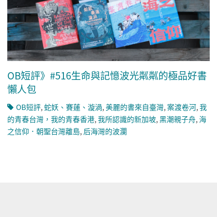
OB短評》#516生命與記憶波光粼粼的極品好書
懶人包
OB短評
,
蛇妖、賽蓮、漩渦
,
美麗的書來自臺灣
,
案渡卷河
,
我
的青春台灣，我的青春香港
,
我所認識的新加坡
,
黑潮親子舟
,
海
之信仰．朝聖台灣離島
,
后海灣的波瀾