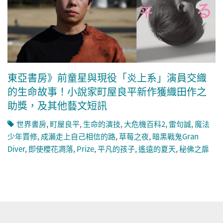
東亞書房》前童星與現役「炎上系」演員交織
的生命故事！小說家町屋良平新作獲織田作之
助獎，及其他藝文短訊
世界書房
,
町屋良平
,
生命的演技
,
大危機百科2
,
雷句誠
,
魔法
少年賈修
,
成瀨走上自己相信的路
,
草莓之夜
,
暗黑戰鬼Gran
Diver
,
即使櫻花凋落
,
Prize
,
平凡的孩子
,
遙遠的夏天
,
秘佛之扉