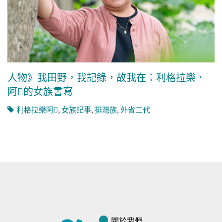
人物》我田野，我記錄，故我在：利格拉樂．
阿𡠄的女族書寫
利格拉樂阿𡠄
,
女族記事
,
排灣族
,
外省二代
關於我們