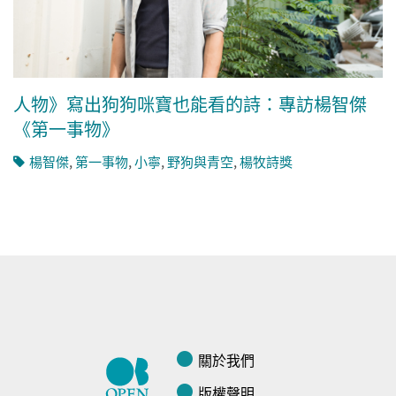
人物》寫出狗狗咪寶也能看的詩：專訪楊智傑
《第一事物》
楊智傑
,
第一事物
,
小寧
,
野狗與青空
,
楊牧詩獎
關於我們
版權聲明