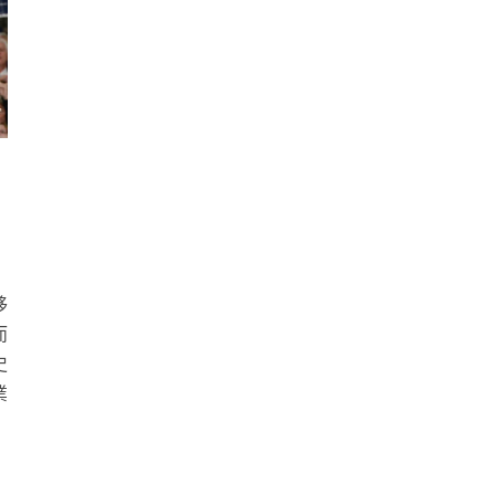
移
而
史
業