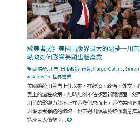
歐美書房》美國出版界最大的惡夢—川普
執政如何影響美國出版產業
胡培菱
,
川普
,
出版政策
,
預算
,
HarperCollins
,
Simon
& Schuster
,
世界書房
美國總統川普自上任以來，在經濟、政治、外交、
民上的瘋狂政策，無時無刻不佔據著新聞版面。然
川普的影響力並不止在這幾個層面上，這位美國有
以來最受爭議的總統，也正對出版業及整個創意產
造成巨大衝擊。...