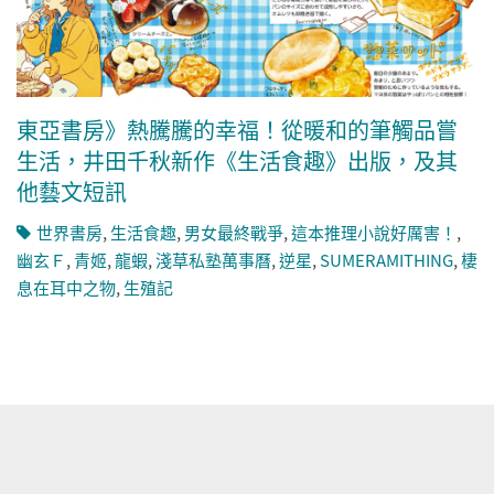
東亞書房》熱騰騰的幸福！從暖和的筆觸品嘗
生活，井田千秋新作《生活食趣》出版，及其
他藝文短訊
世界書房
,
生活食趣
,
男女最終戰爭
,
這本推理小說好厲害！
,
幽玄Ｆ
,
青姬
,
龍蝦
,
淺草私塾萬事曆
,
逆星
,
SUMERAMITHING
,
棲
息在耳中之物
,
生殖記