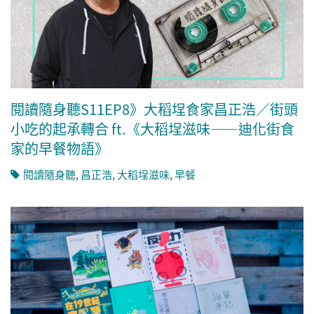
閱讀隨身聽S11EP8》大稻埕食家昌正浩／街頭
小吃的起承轉合 ft.《大稻埕滋味——迪化街食
家的早餐物語》
閱讀隨身聽
,
昌正浩
,
大稻埕滋味
,
早餐