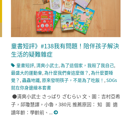
童書短評》#138我有問題！陪伴孩子解決
生活的疑難雜症
童書短評
,
清爽小武士
,
為了這個家，我殺了我自己
,
最盛大的運動會
,
為什麼我們會這麼做？
,
為什麼要睡
覺？
,
蟲蟲地鐵
,
原來發明筷子，不是為了吃飯！
,
SDGs
就在你身邊繪本套書
●清爽小武士 さっぱり ざむらい 文、圖：吉村亞希
子，邱瓊慧譯，小魯，380元 推薦原因： 知 圖 適
讀年齡：學齡前、...