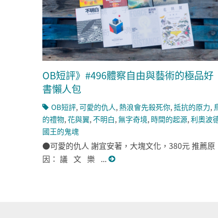
OB短評》#496體察自由與藝術的極品好
書懶人包
OB短評
,
可愛的仇人
,
熱浪會先殺死你
,
抵抗的原力
,
的禮物
,
花與翼
,
不明白
,
無字奇境
,
時間的起源
,
利奧波
國王的鬼魂
●可愛的仇人 謝宜安著，大塊文化，380元 推薦原
因： 議 文 樂 ...