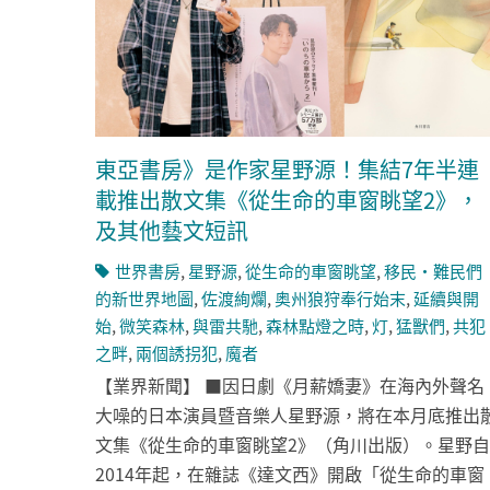
東亞書房》是作家星野源！集結7年半連
載推出散文集《從生命的車窗眺望2》，
及其他藝文短訊
世界書房
,
星野源
,
從生命的車窗眺望
,
移民・難民們
的新世界地圖
,
佐渡絢爛
,
奥州狼狩奉行始末
,
延續與開
始
,
微笑森林
,
與雷共馳
,
森林點燈之時
,
灯
,
猛獸們
,
共犯
之畔
,
兩個誘拐犯
,
魔者
【業界新聞】 ■因日劇《月薪嬌妻》在海內外聲名
大噪的日本演員暨音樂人星野源，將在本月底推出
文集《從生命的車窗眺望2》（角川出版）。星野自
2014年起，在雜誌《達文西》開啟「從生命的車窗