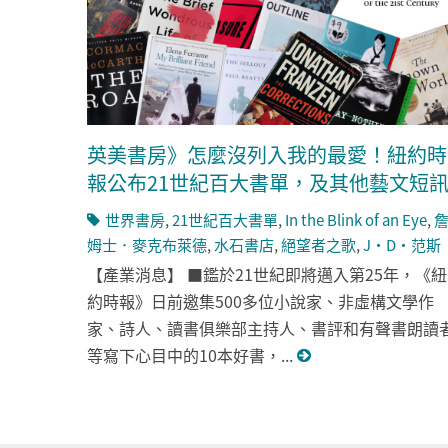
英美書房》怎麼沒列入我的最愛！紐約時
報公布21世紀百大書單，及其他藝文短
世界書房
,
21世紀百大書單
,
In the Blink of an Eye
,
姆士．麥克布萊德
,
水石書店
,
絕望者之歌
,
J‧D‧范斯
【產業消息】 ■鑑於21世紀即將邁入第25年，《紐
約時報》日前邀集500多位小說家、非虛構文學作
家、詩人、讀書俱樂部主持人、書評和有聲書朗讀
等寫下心目中的10本好書，...