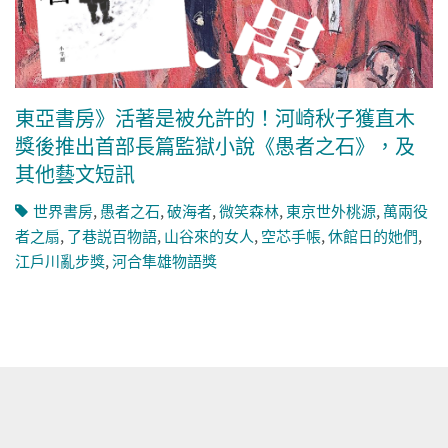
東亞書房》活著是被允許的！河崎秋子獲直木
獎後推出首部長篇監獄小說《愚者之石》，及
其他藝文短訊
世界書房
,
愚者之石
,
破海者
,
微笑森林
,
東京世外桃源
,
萬兩役
者之扇
,
了巷説百物語
,
山谷來的女人
,
空芯手帳
,
休館日的她們
,
江戶川亂步獎
,
河合隼雄物語獎