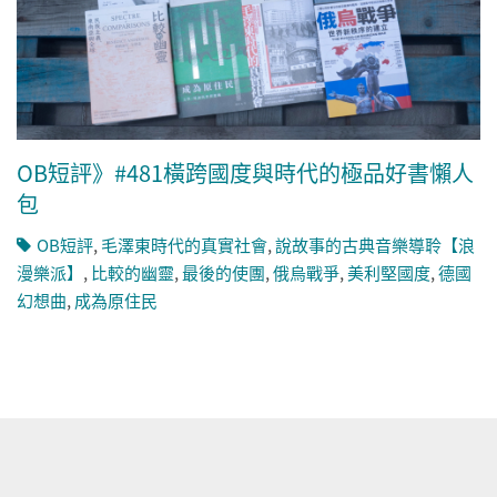
OB短評》#481橫跨國度與時代的極品好書懶人
包
OB短評
,
毛澤東時代的真實社會
,
說故事的古典音樂導聆【浪
漫樂派】
,
比較的幽靈
,
最後的使團
,
俄烏戰爭
,
美利堅國度
,
德國
幻想曲
,
成為原住民