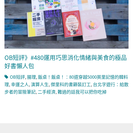
OB短評》#480運用巧思消化情緒與美食的極品
好書懶人包
OB短評
,
腸理
,
飯桌！飯桌！：80道穿越5000英里記憶的韓料
理
,
幸運之人
,
演算人生
,
傑里科的書籍裝訂工
,
台北字遊行：給散
步者的冒險筆記
,
二手經濟
,
難過的話我可以把你吃掉