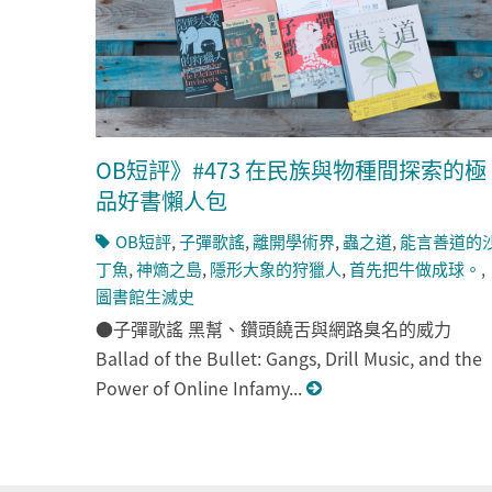
OB短評》#473 在民族與物種間探索的極
品好書懶人包
OB短評
,
子彈歌謠
,
離開學術界
,
蟲之道
,
能言善道的
丁魚
,
神熵之島
,
隱形大象的狩獵人
,
首先把牛做成球。
,
圖書館生滅史
●子彈歌謠 黑幫、鑽頭饒舌與網路臭名的威力
Ballad of the Bullet: Gangs, Drill Music, and the
Power of Online Infamy...