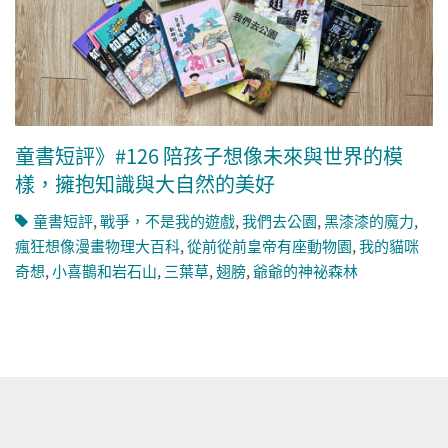
童書短評》#126 陪孩子想像未來與世界的模
樣，擁抱知識與大自然的美好
童書短評
,
戰爭，不是我的遊戲
,
我們去公園
,
黑漆漆的魔力
,
瘋狂想像漫畫物理大百科
,
從前從前皇帝有座動物園
,
我的貓咪
奇想
,
小喜鵲和岩石山
,
三葉草
,
翅膀
,
爺爺的神祕森林