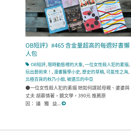
OB短評》#465 含金量超高的每週好書懶
人包
OB短評
,
限時動態裡的大象
,
一位女性殺人犯的素描
,
玩出藝術來！
,
漫畫醫學小史
,
歷史的草稿
,
可能性之海
,
北極百貨的秋乃小姐
,
被遺忘的中亞
●一位女性殺人犯的素描 她如何謀弒母親、婆婆與
丈夫 胡慕情著，鏡文學，390元 推薦原
因： 議 獨 益...