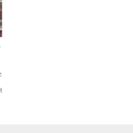
n
之
創