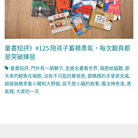
童書短評》#125 陪孩子蓄積勇氣，每次翻頁都
是突破練習
童書短評
,
門外有一頭獅子
,
走進名畫看世界
,
唱歌給貓聽
,
那
天來的鯨魚在唱歌
,
沒有不可能的畢爸爸
,
鄭媽媽的手掌麥克風
,
超級無敵多隻小豬和大野狼
,
這不是小貓的故事
,
魔法神奇湯
,
勇
氣帽
,
大家的一天