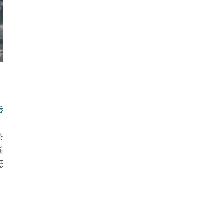
香
茶
前
廳