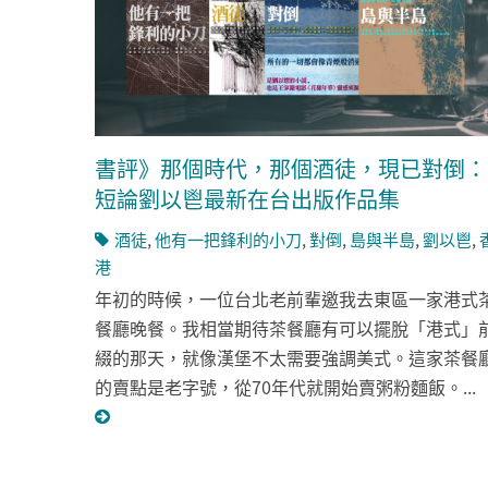
書評》那個時代，那個酒徒，現已對倒：
短論劉以鬯最新在台出版作品集
酒徒
,
他有一把鋒利的小刀
,
對倒
,
島與半島
,
劉以鬯
,
港
年初的時候，一位台北老前輩邀我去東區一家港式
餐廳晚餐。我相當期待茶餐廳有可以擺脫「港式」
綴的那天，就像漢堡不太需要強調美式。這家茶餐
的賣點是老字號，從70年代就開始賣粥粉麵飯。...