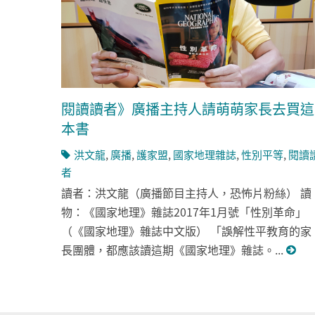
閱讀讀者》廣播主持人請萌萌家長去買這
本書
洪文龍
,
廣播
,
護家盟
,
國家地理雜誌
,
性別平等
,
閱讀
者
讀者：洪文龍（廣播節目主持人，恐怖片粉絲） 讀
物：《國家地理》雜誌2017年1月號「性別革命」
（《國家地理》雜誌中文版） 「誤解性平教育的家
長團體，都應該讀這期《國家地理》雜誌。...