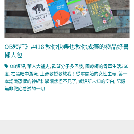
OB短評》#418 教你快樂也教你成癮的極品好書
懶人包
OB短評
,
華人大補史
,
欲望分子多巴胺
,
園療師的青草生活360
度
,
在黑暗中游泳
,
上野教授教教我！從零開始的女性主義
,
第一
本認識恐懼的神經科學讓焦慮不見了
,
嫉妒所未知的空白
,
記憶
無非徹底看透的一切