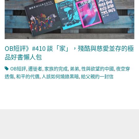
OB短評》#410 談「家」，殘酷與慈愛並存的極
品好書懶人包
OB短評
,
遷徙者
,
家族的完成
,
弟弟
,
性與欲望的中國
,
夜空穿
透傷
,
和平的代價
,
人該如何燒錄黑暗
,
給父親的一封信