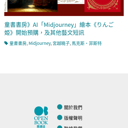
童書書房》AI「Midjourney」繪本《りんご
姫》開始預購，及其他藝文短訊
童書書房
,
Midjourney
,
宮越曉子
,
馬克斯‧菲斯特
關於我們
版權聲明