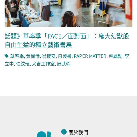
話題》草率季「FACE／面對面」：龐大幻獸般
自由生猛的獨立藝術書展
草率季
,
黃偉倫
,
翁稷安
,
自製書
,
PAPER MATTER
,
蔡胤勤
,
李
立中
,
張紋瑄
,
犬吉工作室
,
周武翰
關於我們