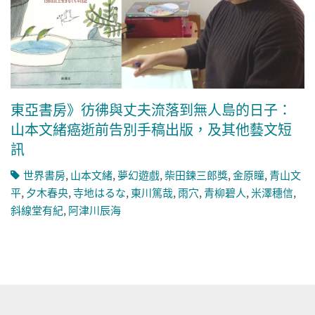
東亞書房》彷彿與丈夫流落到無人島的日子：
山本文緒癌逝前告別手稿出版，及其他藝文短
訊
世界書房
,
山本文緒
,
夢幻遊戲
,
柴田鍊三郎獎
,
金原瞳
,
青山文
平
,
夕木春央
,
寺地はるな
,
東川篤哉
,
雨穴
,
青柳碧人
,
米澤穗信
,
斜線堂有紀
,
阿津川辰海