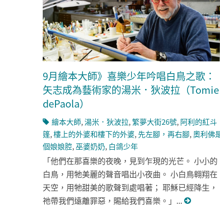
9月繪本大師》喜樂少年吟唱白鳥之歌：
矢志成為藝術家的湯米．狄波拉（Tomie
dePaola）
繪本大師
,
湯米．狄波拉
,
繁夢大街26號
,
阿利的紅斗
篷
,
樓上的外婆和樓下的外婆
,
先左腳，再右腳
,
奧利佛
個娘娘腔
,
巫婆奶奶
,
白鴿少年
「他們在那喜樂的夜晚，見到乍現的光芒。 小小的
白鳥，用牠美麗的聲音唱出小夜曲。 小白鳥翱翔在
天空，用牠甜美的歌聲到處唱著； 耶穌已經降生，
祂帶我們遠離罪惡，賜給我們喜樂。」...