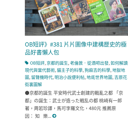
OB短評》#381 片片圖像中建構歷史的極
品好書懶人包
OB短評
,
京都的誕生
,
老倫敦．從酒吧出發
,
如何解讀
現代與當代藝術
,
貓主子的科學
,
狗麻吉的科學
,
地獄地
圖
,
留聲機時代
,
明治小說便利帖
,
地底世界地圖
,
吉原花
街裏圖解
●京都的誕生 平安時代武士創建的戰亂之都 「京
都」の誕生：武士が造った戦乱の都 桃崎有一郎
著，周若珍譯，馬可孛羅文化，480元 推薦原
因： 知 樂...