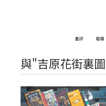
Skip to navigation
移至主內容
書評
報導
與"吉原花街裏圖