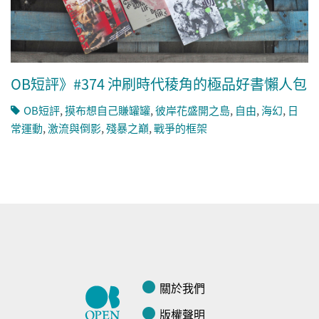
OB短評》#374 沖刷時代稜角的極品好書懶人包
OB短評
,
摸布想自己賺罐罐
,
彼岸花盛開之島
,
自由
,
海幻
,
日
常運動
,
激流與倒影
,
殘暴之巔
,
戰爭的框架
關於我們
版權聲明