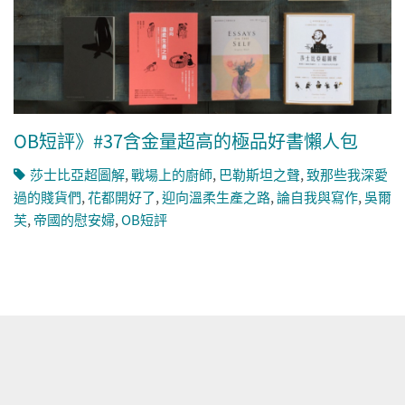
OB短評》#37含金量超高的極品好書懶人包
莎士比亞超圖解
,
戰場上的廚師
,
巴勒斯坦之聲
,
致那些我深愛
過的賤貨們
,
花都開好了
,
迎向溫柔生產之路
,
論自我與寫作
,
吳爾
芙
,
帝國的慰安婦
,
OB短評