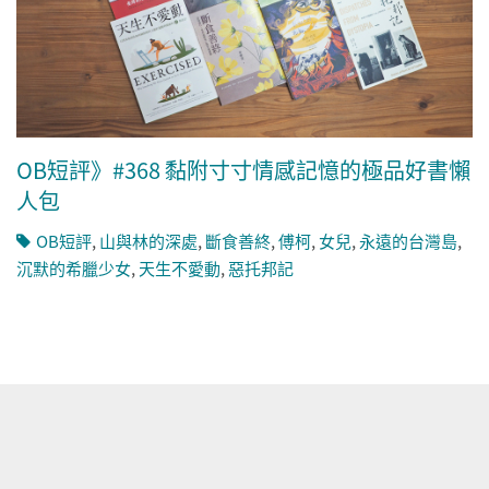
OB短評》#368 黏附寸寸情感記憶的極品好書懶
人包
OB短評
,
山與林的深處
,
斷食善終
,
傅柯
,
女兒
,
永遠的台灣島
,
沉默的希臘少女
,
天生不愛動
,
惡托邦記