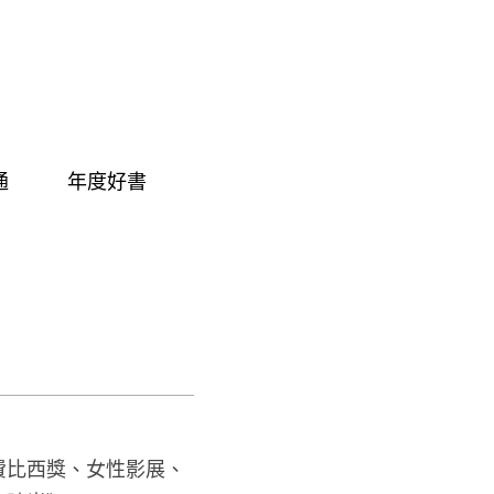
通
年度好書
費比西獎、女性影展、