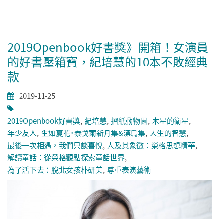
2019Openbook好書獎》開箱！女演員
的好書壓箱寶，紀培慧的10本不敗經典
款
2019-11-25
2019Openbook好書獎
紀培慧
摺紙動物園
木星的衛星
年少友人
生如夏花˙泰戈爾新月集&漂鳥集
人生的智慧
最後一次相遇，我們只談喜悅
人及其象徵：榮格思想精華
解讀童話：從榮格觀點探索童話世界
為了活下去：脫北女孩朴研美
尊重表演藝術